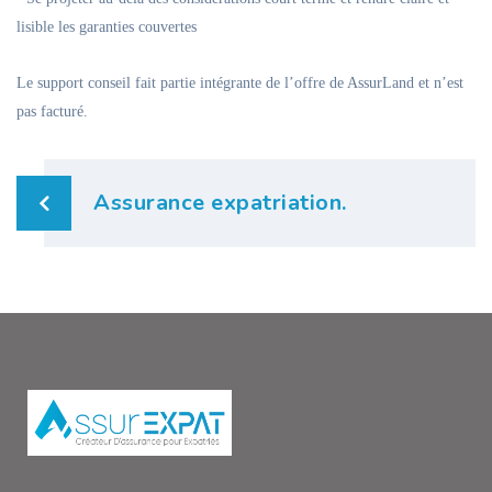
lisible les garanties couvertes
Le support conseil fait partie intégrante de l’offre de AssurLand et n’est
pas facturé.
Navigation
Assurance expatriation.
de
l’article