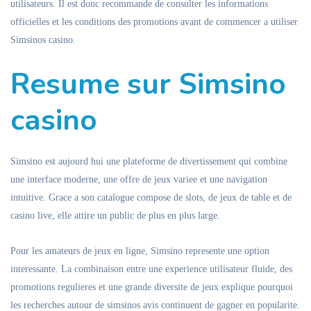
utilisateurs. Il est donc recommande de consulter les informations
officielles et les conditions des promotions avant de commencer a utiliser
Simsinos casino.
Resume sur Simsino
casino
Simsino est aujourd hui une plateforme de divertissement qui combine
une interface moderne, une offre de jeux variee et une navigation
intuitive. Grace a son catalogue compose de slots, de jeux de table et de
casino live, elle attire un public de plus en plus large.
Pour les amateurs de jeux en ligne, Simsino represente une option
interessante. La combinaison entre une experience utilisateur fluide, des
promotions regulieres et une grande diversite de jeux explique pourquoi
les recherches autour de simsinos avis continuent de gagner en popularite.