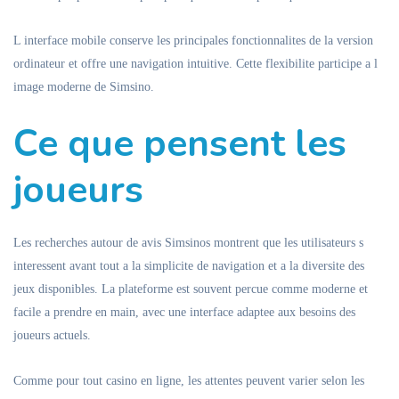
L interface mobile conserve les principales fonctionnalites de la version
ordinateur et offre une navigation intuitive. Cette flexibilite participe a l
image moderne de Simsino.
Ce que pensent les
joueurs
Les recherches autour de avis Simsinos montrent que les utilisateurs s
interessent avant tout a la simplicite de navigation et a la diversite des
jeux disponibles. La plateforme est souvent percue comme moderne et
facile a prendre en main, avec une interface adaptee aux besoins des
joueurs actuels.
Comme pour tout casino en ligne, les attentes peuvent varier selon les