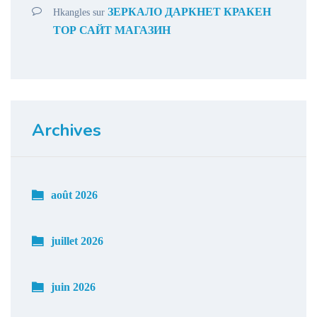
ЗЕРКАЛО ДАРКНЕТ КРАКЕН
Hkangles
sur
ТОР САЙТ МАГАЗИН
Archives
août 2026
juillet 2026
juin 2026