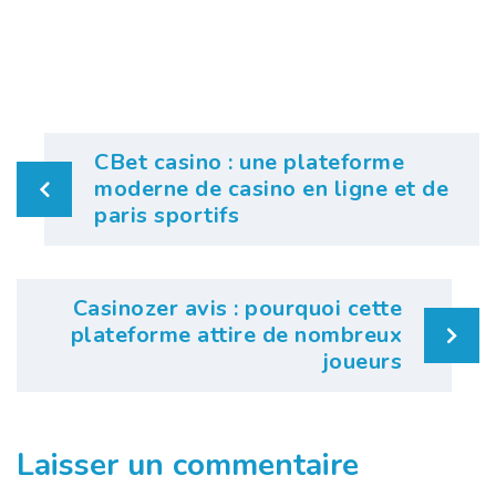
Navigation
CBet casino : une plateforme
moderne de casino en ligne et de
de
paris sportifs
l’article
Casinozer avis : pourquoi cette
plateforme attire de nombreux
joueurs
Laisser un commentaire