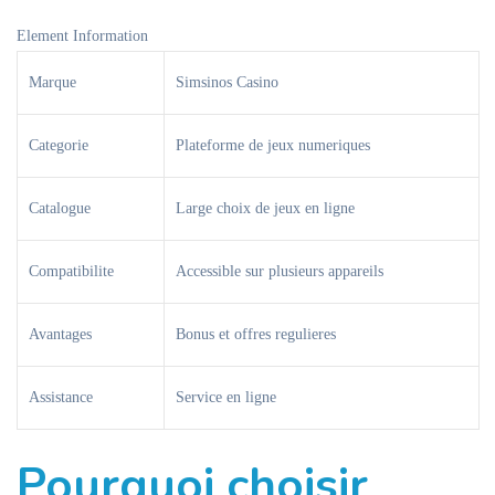
Element Information
Marque
Simsinos Casino
Categorie
Plateforme de jeux numeriques
Catalogue
Large choix de jeux en ligne
Compatibilite
Accessible sur plusieurs appareils
Avantages
Bonus et offres regulieres
Assistance
Service en ligne
Pourquoi choisir