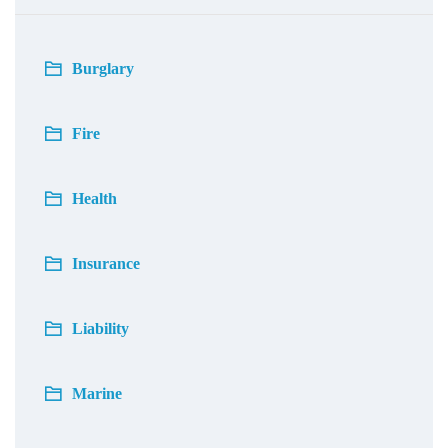
Burglary
Fire
Health
Insurance
Liability
Marine