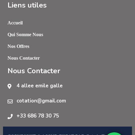
Liens utiles
Accueil
Qui Somme Nous
Nos Offres
Nous Contacter
Nous Contacter
4 allee emile galle
cotation@gmail.com
+33 686 78 30 75